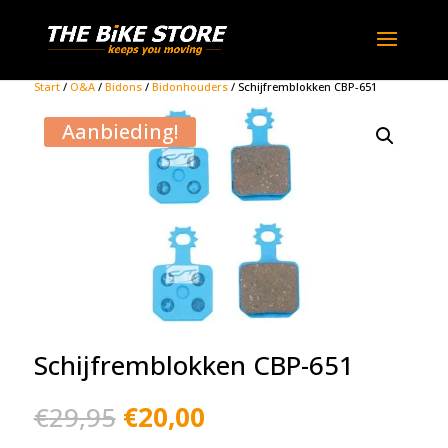
Start
/
O&A
/
Bidons
/
Bidonhouders
/ Schijfremblokken CBP-651
Aanbieding!
Schijfremblokken CBP-651
Oorspronkelijke
Huidige
€
29,95
€
20,00
prijs
prijs