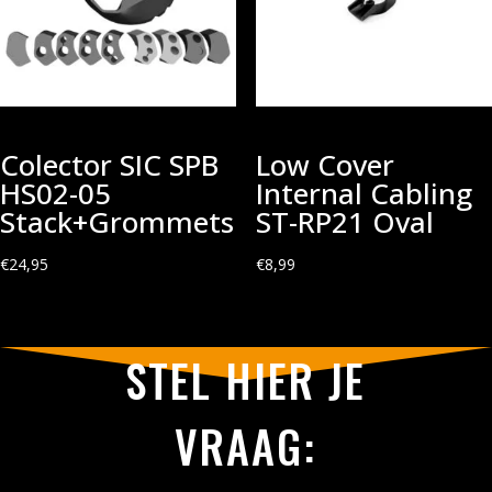
Colector SIC SPB
Low Cover
HS02-05
Internal Cabling
Stack+Grommets
ST-RP21 Oval
€
24,95
€
8,99
STEL HIER JE
VRAAG: