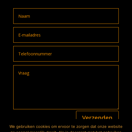
A
Verzenden
l
t
We gebruiken cookies om ervoor te zorgen dat onze website
e
2026
© The Bike Store. Alle rechten voorbehouden |