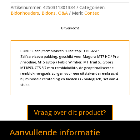
was:
is:
€29,95.
€20,00.
Artikelnummer:
4250311301334
Categorieën:
Bidonhouders
,
Bidons
,
O&A
Merk:
Contec
Uitverkocht
CONTEC schijfremblokken "DiscStop+ CBP-651"
Zelfserviceverpakking, geschikt voor Magura MT7 HC / Pro
/ raceline, MT5 eStop / Fabio Wimber, MT Trail SL (voor),
MT1893, CT5 3,7 mm remblokdikte, de geoptimaliseerde
remblokmengsels zorgen voor een uitstekende remkracht
bij minimale remfading en bieden i i.› biologisch, set van 4
stuks
Vraag over dit product?
Aanvullende informatie