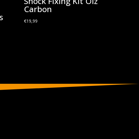
Shock Fixing Kit Oiz
Carbon
s
€
19,99