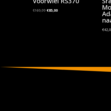
Voorwiel RS370
Sr
Mo
Oorspronkelijke
Huidige
€
169,99
€
85,00
Ad
prijs
prijs
na
was:
is:
€169,99.
€85,00.
€
42,