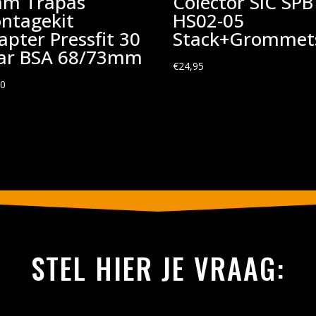
am Trapas
Colector SIC SPB
ntagekit
HS02-05
apter Pressfit 30
Stack+Grommet
ar BSA 68/73mm
€
24,95
00
STEL HIER JE VRAAG: