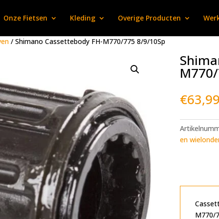
Onze Fietsen
Kleding
Overige Producten
Werk
ven
/ Shimano Cassettebody FH-M770/775 8/9/10Sp
Shima
M770/
€
63,9
Artikelnum
en wielonde
Casset
M770/7