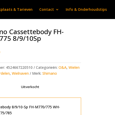
plaats & Tarieven
Contact
Info & Onderhoudstips
no Cassettebody FH-
775 8/9/10Sp
9
mer:
4524667220510
Categorieën:
O&A
,
Wielen
rdelen
,
Wielnaven
Merk:
Shimano
Uitverkocht
tebody 8/9/10-Sp FH-M770/775 WH-
75/785