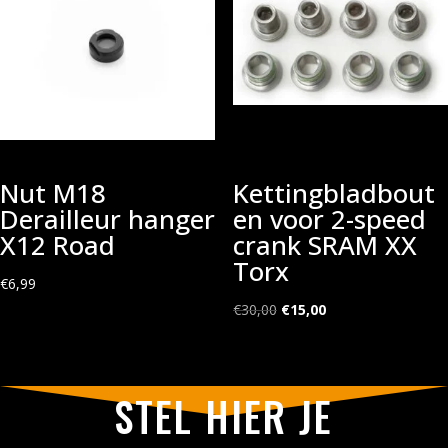
Nut M18
Kettingbladbout
Derailleur hanger
en voor 2-speed
X12 Road
crank SRAM XX
Torx
€
6,99
Oorspronkelijke
Huidige
€
30,00
€
15,00
prijs
prijs
was:
is:
€30,00.
€15,00.
STEL HIER JE