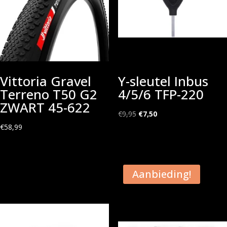
Vittoria Gravel
Y-sleutel Inbus
Terreno T50 G2
4/5/6 TFP-220
ZWART 45-622
Oorspronkelijke
Huidige
€
9,95
€
7,50
prijs
prijs
€
58,99
was:
is:
€9,95.
€7,50.
Aanbieding!