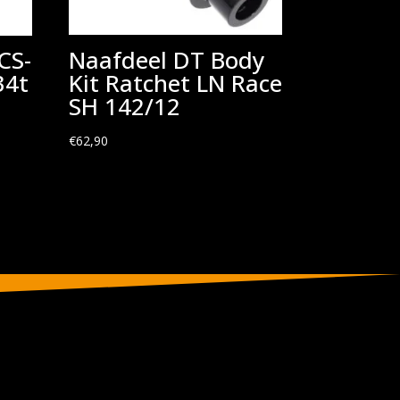
CS-
Naafdeel DT Body
34t
Kit Ratchet LN Race
SH 142/12
€
62,90