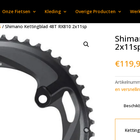
Onze Fietsen
Kleding
Overige Producten
Werk
s
/ Shimano Kettingblad 48T RX810 2x11sp
Shima
2x11s
€
119,
Artikelnum
en versnelli
Beschikb
Ketting