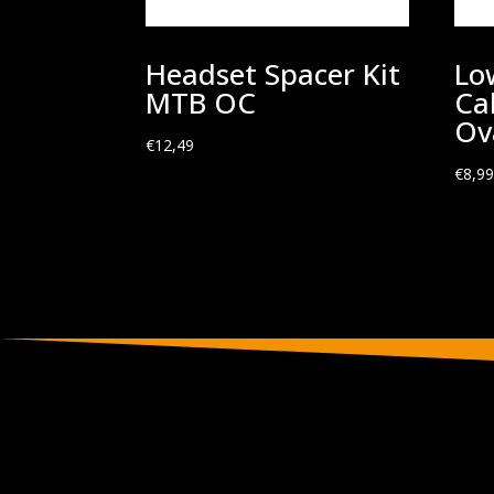
Headset Spacer Kit
Lo
MTB OC
Ca
Ov
€
12,49
€
8,9