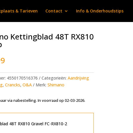
plaats & Tarieven
Contact
Info & Onderhoudstips
no Kettingblad 48T RX810
p
99
mer:
4550170516376
Categorieën:
Aandrijving
ng
,
Crancks
,
O&A
Merk:
Shimano
aar via nabestelling. In voorraad op 02-03-2026.
A
l
t
blad 48T RX810 Gravel FC-RX810-2
e