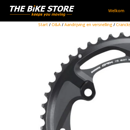
Welkom
Start
/
O&A
/
Aandrijving en versnelling
/
Cranck