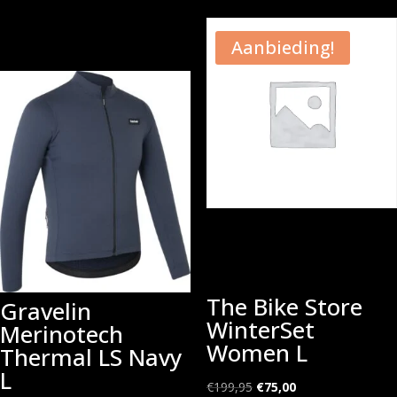
Aanbieding!
The Bike Store
Gravelin
WinterSet
Merinotech
Women L
Thermal LS Navy
L
Oorspronkelijke
Huidige
€
199,95
€
75,00