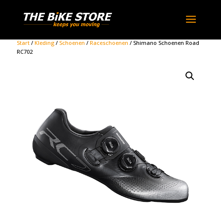
Start
/
Kleding
/
Schoenen
/
Raceschoenen
/ Shimano Schoenen Road
RC702