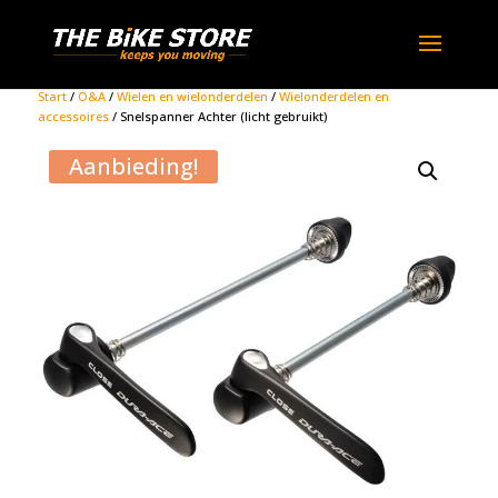
Start
/
O&A
/
Wielen en wielonderdelen
/
Wielonderdelen en
accessoires
/ Snelspanner Achter (licht gebruikt)
Aanbieding!