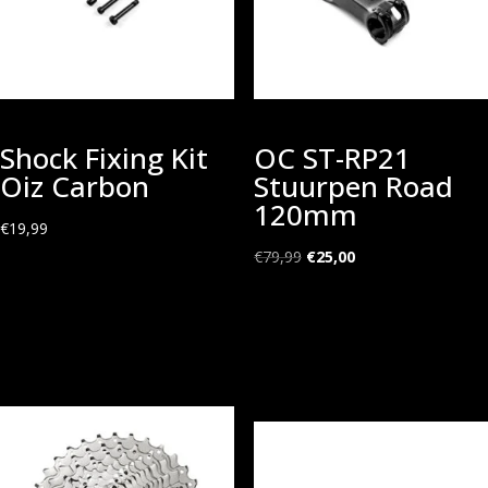
Shock Fixing Kit
OC ST-RP21
Oiz Carbon
Stuurpen Road
120mm
€
19,99
Oorspronkelijke
Huidige
€
79,99
€
25,00
prijs
prijs
was:
is:
€79,99.
€25,00.