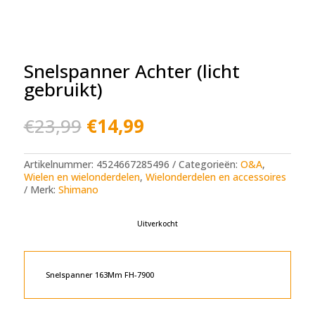
Snelspanner Achter (licht
gebruikt)
Oorspronkelijke
Huidige
€
23,99
€
14,99
prijs
prijs
was:
is:
€23,99.
€14,99.
Artikelnummer:
4524667285496
Categorieën:
O&A
,
Wielen en wielonderdelen
,
Wielonderdelen en accessoires
Merk:
Shimano
Uitverkocht
Snelspanner 163Mm FH-7900