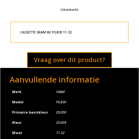
Uitverkocht
CASSETTE SRAM 8V PG830 11-32
Vraag over dit product?
Aanvullende informatie
Merk
SRAM
Model
PG830
Primaire basiskleur
ZILVER
Kleur
ZILVER
Maat
11-32