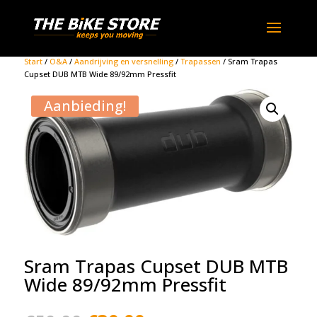
Start
/
O&A
/
Aandrijving en versnelling
/
Trapassen
/ Sram Trapas
Cupset DUB MTB Wide 89/92mm Pressfit
Aanbieding!
Sram Trapas Cupset DUB MTB
Wide 89/92mm Pressfit