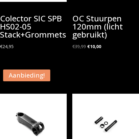
Colector SIC SPB
OC Stuurpen
HS02-05
120mm (licht
Stack+Grommets
gebruikt)
Oorspronkelijke
Huidige
€
24,95
€
39,99
€
10,00
prijs
prijs
was:
is:
€39,99.
€10,00.
Aanbieding!