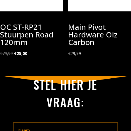
OC ST-RP21
Main Pivot
Stuurpen Road
Hardware Oiz
120mm
Carbon
Oorspronkelijke
Huidige
€
79,99
€
25,00
€
29,99
prijs
prijs
was:
is:
€79,99.
€25,00.
STEL HIER JE
VRAAG: