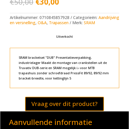
Oorspronkelijke
Huidige
€
50,00
€
30,00
prijs
prijs
was:
is:
€50,00.
€30,00.
Artikelnummer:
0710845857928
Categorieën:
Aandrijving
en versnelling
,
O&A
,
Trapassen
Merk:
SRAM
Uitverkocht
SRAM bracketset "DUB" Presentatieverpakking,
industrielager Maakt de montage van crankstellen uit de
Truvativ DUB-serie en SRAM mogelijk i.› voor MTB
trapashuis zonder schroefdraad PressFit 89/92, 89/92 mm
bracket-breedte, voor kettinglijn 5
Vraag over dit product?
Aanvullende informatie