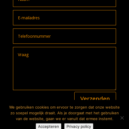
A
Verzenden
l
t
We gebruiken cookies om ervoor te zorgen dat onze website
e
2026
© The Bike Store. Alle rechten voorbehouden |
zo soepel mogelijk draait. Als je doorgaat met het gebruiken
r
Privacyverklaring
| Website:
Lutim Creatief Mediabureau
van de website, gaan we er vanuit dat ermee instemt.
n
De prijzen en specificaties op deze website gelden onder
Accepteren
Privacy policy
a
voorbehoud van typefouten en wijzigingen.