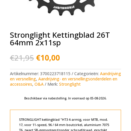
Stronglight Kettingblad 26T
64mm 2x11sp
Oorspronkelijke
Huidige
€
21,95
€
10,00
prijs
prijs
was:
is:
€21,95.
€10,00.
Artikelnummer:
3700223718115
Categorieën:
Aandrijving
en versnelling
,
Aandrijving- en versnellingsonderdelen en
accessoires
,
O&A
Merk:
Stronglight
Beschikbaar via nabestelling. In voorraad op 05-08-2026.
A
l
t
e
STRONGLIGHT kettingblad "HT3 4-armig, voor MTB, mod.
r
17, voor 11-speed, 96 / 64 mm boutcirkel, aluminium 7075
n
T6, zwart SB-gemonteerdzonder schroefdraad, geschikt