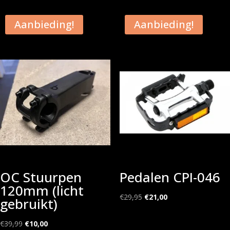
Aanbieding!
Aanbieding!
OC Stuurpen
Pedalen CPI-046
120mm (licht
Oorspronkelijke
Huidige
€
29,95
€
21,00
gebruikt)
prijs
prijs
Oorspronkelijke
Huidige
was:
is:
€
39,99
€
10,00