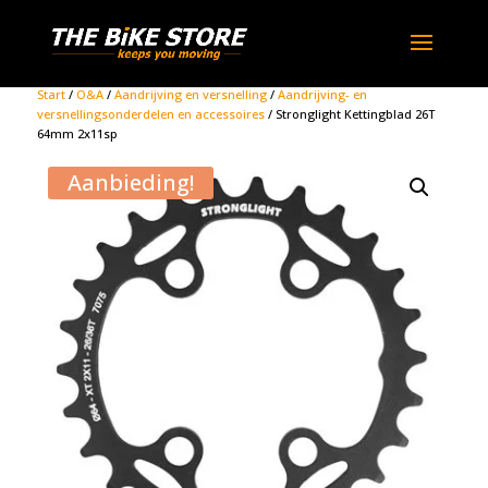
Start
/
O&A
/
Aandrijving en versnelling
/
Aandrijving- en
versnellingsonderdelen en accessoires
/ Stronglight Kettingblad 26T
64mm 2x11sp
Aanbieding!