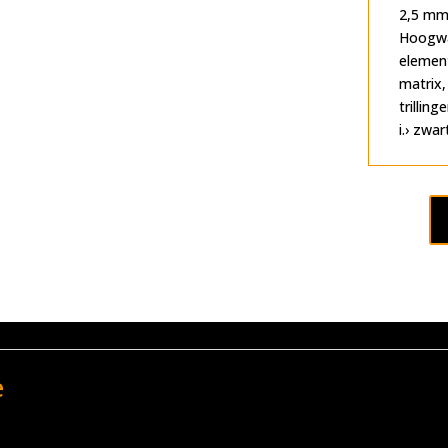
2,5 mm 
Hoogwaa
elemen
matrix,
trillin
i.› zwar
e