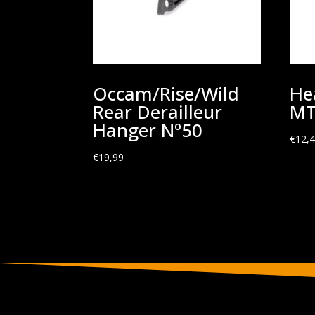
Occam/Rise/Wild
He
Rear Derailleur
MT
Hanger Nº50
€
12,
€
19,99