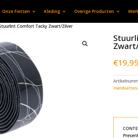
Onze Fietsen
Kleding
Overige Producten
Werk
Stuurlint Comfort Tacky Zwart/Zilver
Stuurl
Zwart/
€
19,9
Artikelnum
Handvatten/
CONTEC
Present