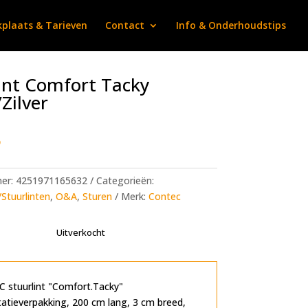
plaats & Tarieven
Contact
Info & Onderhoudstips
int Comfort Tacky
Zilver
5
mer:
4251971165632
Categorieën:
Stuurlinten
,
O&A
,
Sturen
Merk:
Contec
Uitverkocht
 stuurlint "Comfort.Tacky"
atieverpakking, 200 cm lang, 3 cm breed,