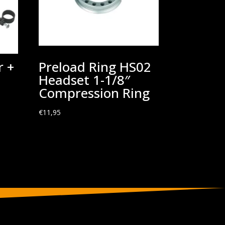
r +
Preload Ring HS02
Headset 1-1/8″
Compression Ring
€
11,95