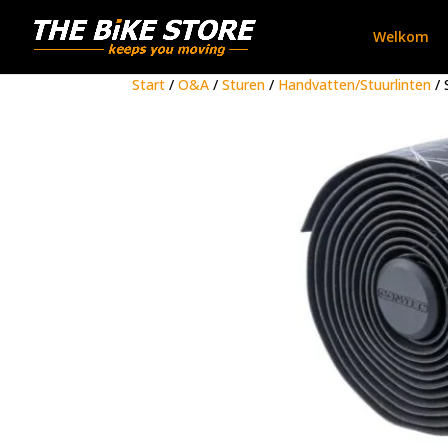
Welkom
Start
/
O&A
/
Sturen
/
Handvatten/Stuurlinten
/ 