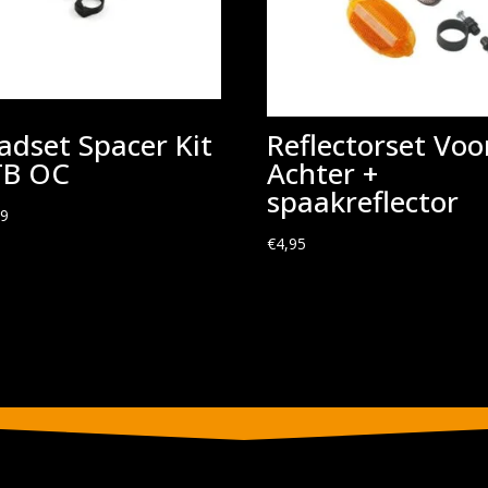
adset Spacer Kit
Reflectorset Voo
B OC
Achter +
spaakreflector
49
€
4,95