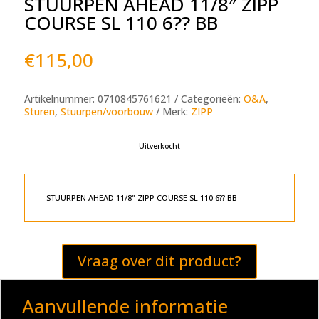
STUURPEN AHEAD 11/8″ ZIPP
COURSE SL 110 6?? BB
€
115,00
Artikelnummer:
0710845761621
Categorieën:
O&A
,
Sturen
,
Stuurpen/voorbouw
Merk:
ZIPP
Uitverkocht
STUURPEN AHEAD 11/8" ZIPP COURSE SL 110 6?? BB
Vraag over dit product?
Aanvullende informatie