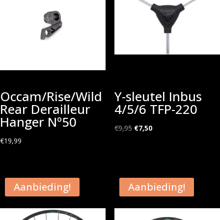
Occam/Rise/Wild
Y-sleutel Inbus
Rear Derailleur
4/5/6 TFP-220
Hanger Nº50
Oorspronkelijke
Huidige
€
9,95
€
7,50
prijs
prijs
€
19,99
was:
is:
€9,95.
€7,50.
Aanbieding!
Aanbieding!