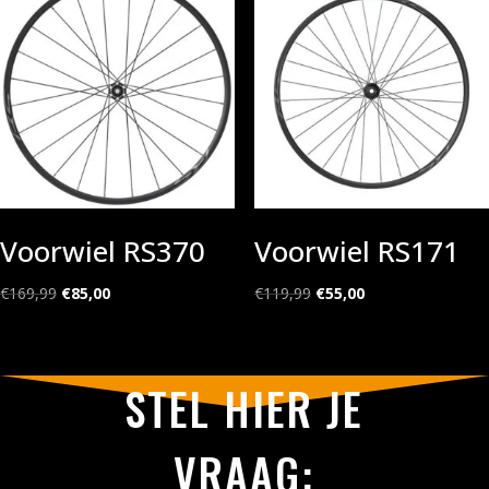
Voorwiel RS370
Voorwiel RS171
Oorspronkelijke
Huidige
Oorspronkelijke
Huidige
€
169,99
€
85,00
€
119,99
€
55,00
prijs
prijs
prijs
prijs
was:
is:
was:
is:
€169,99.
€85,00.
€119,99.
€55,00.
STEL HIER JE
VRAAG: