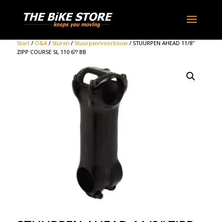
Start
/
O&A
/
Sturen
/
Stuurpen/voorbouw
/ STUURPEN AHEAD 11/8″
ZIPP COURSE SL 110 6?? BB