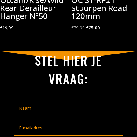
Occam/Rise/Wild
OC ST-RP21
Rear Derailleur
Stuurpen Road
Hanger Nº50
120mm
Oorspronkelijke
Huidige
€
19,99
€
79,99
€
25,00
prijs
prijs
was:
is:
€79,99.
€25,00.
STEL HIER JE
VRAAG: