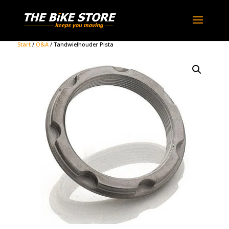
Start
/
O&A
/ Tandwielhouder Pista