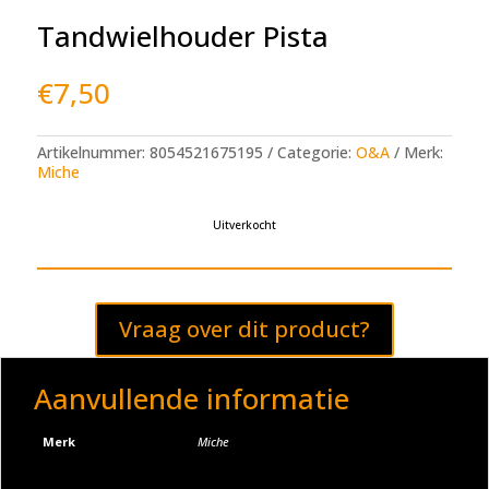
Tandwielhouder Pista
€
7,50
Artikelnummer:
8054521675195
Categorie:
O&A
Merk:
Miche
Uitverkocht
Vraag over dit product?
Aanvullende informatie
Merk
Miche