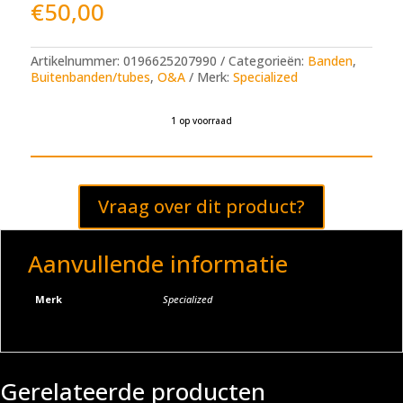
€
50,00
Artikelnummer:
0196625207990
Categorieën:
Banden
,
Buitenbanden/tubes
,
O&A
Merk:
Specialized
1 op voorraad
A
l
t
e
Vraag over dit product?
r
n
a
t
Aanvullende informatie
i
v
e
Merk
Specialized
:
Gerelateerde producten