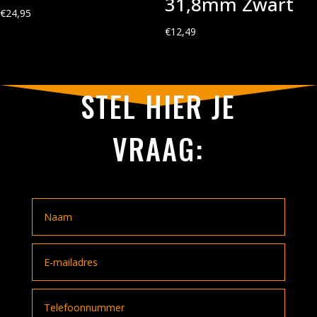
31,8mm Zwart
€
24,95
€
12,49
STEL HIER JE
VRAAG: