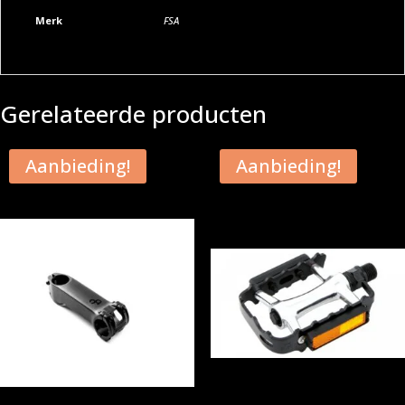
v
e
Merk
FSA
:
Gerelateerde producten
Aanbieding!
Aanbieding!