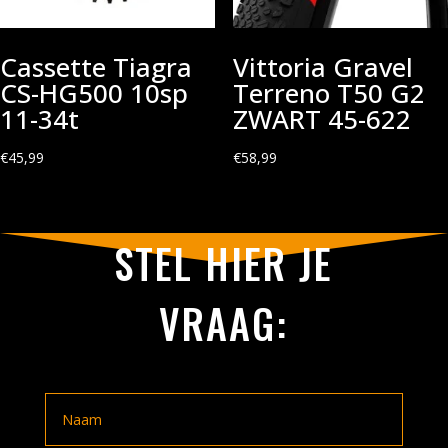
Cassette Tiagra
Vittoria Gravel
CS-HG500 10sp
Terreno T50 G2
11-34t
ZWART 45-622
€
45,99
€
58,99
STEL HIER JE
VRAAG: