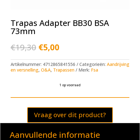
Trapas Adapter BB30 BSA
73mm
Oorspronkelijke
Huidige
€
19,30
€
5,00
prijs
prijs
was:
is:
€19,30.
€5,00.
Artikelnummer:
4712865841556
Categorieën:
Aandrijving
en versnelling
,
O&A
,
Trapassen
Merk:
Fsa
1 op voorraad
A
l
t
e
Vraag over dit product?
r
n
a
t
Aanvullende informatie
i