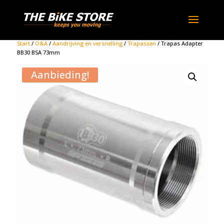
Start
/
O&A
/
Aandrijving en versnelling
/
Trapassen
/ Trapas Adapter
BB30 BSA 73mm
Aanbieding!