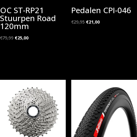
OC ST-RP21
Pedalen CPI-046
Stuurpen Road
Oorspronkelijke
Huidige
€
29,95
€
21,00
120mm
prijs
prijs
Oorspronkelijke
Huidige
was:
is:
€
79,99
€
25,00
prijs
prijs
€29,95.
€21,00.
was:
is:
€79,99.
€25,00.