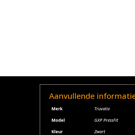
Aanvullende informati
Merk
Truvativ
Model
GXP PressFit
Kleur
Zwart