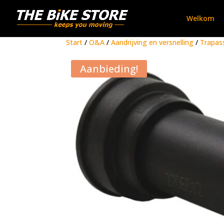
Welkom
Start
/
O&A
/
Aandrijving en versnelling
/
Trapas
Aanbieding!