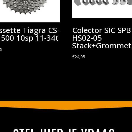
ssette Tiagra CS-
Colector SIC SPB
500 10sp 11-34t
HS02-05
Stack+Grommet
99
€
24,95