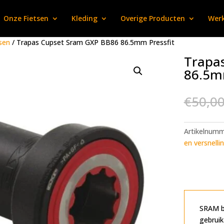
Onze Fietsen
Kleding
Overige Producten
Werk
sen
/ Trapas Cupset Sram GXP BB86 86.5mm Pressfit
Trapa
86.5mm
€
50,0
Artikelnum
en versnelli
SRAM b
gebruik