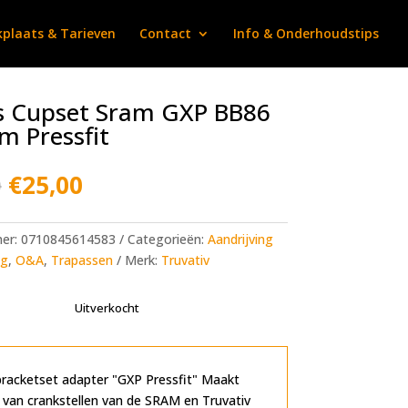
plaats & Tarieven
Contact
Info & Onderhoudstips
s Cupset Sram GXP BB86
 Pressfit
Oorspronkelijke
Huidige
0
€
25,00
prijs
prijs
was:
is:
€50,00.
€25,00.
mer:
0710845614583
Categorieën:
Aandrijving
ng
,
O&A
,
Trapassen
Merk:
Truvativ
Uitverkocht
racketset adapter "GXP Pressfit" Maakt
 van crankstellen van de SRAM en Truvativ