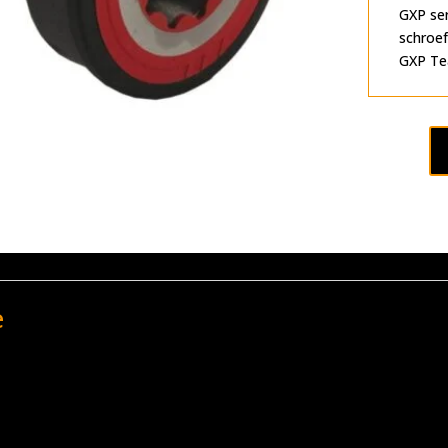
GXP ser
schroef
GXP T
e