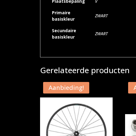
Plaatsbepaling
V
Primaire
ZWART
basiskleur
Secundaire
ZWART
basiskleur
Gerelateerde producten
Aanbieding!