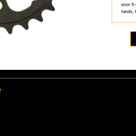
voor 9-
tands, 
e