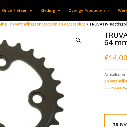
Onze Fietsen
Kleding
Overige Producten
Werk
ving- en versnellingsonderdelen en accessoires
/ TRUVATIV Kettingbl
TRUVAT
64 mm
€
14,0
Artikelnum
en versnelli
accessoires
TRUVATI