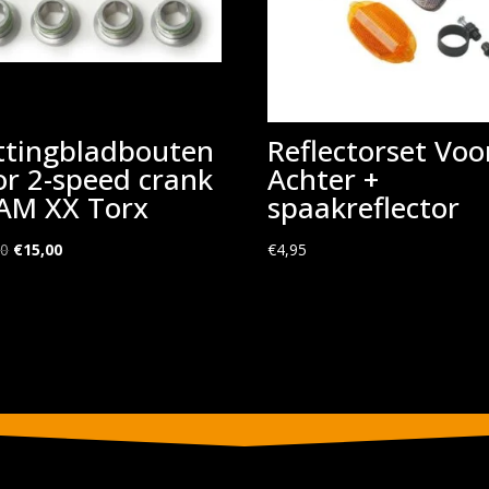
ttingbladbouten
Reflectorset Voo
or 2-speed crank
Achter +
AM XX Torx
spaakreflector
Oorspronkelijke
Huidige
00
€
15,00
€
4,95
prijs
prijs
was:
is:
€30,00.
€15,00.