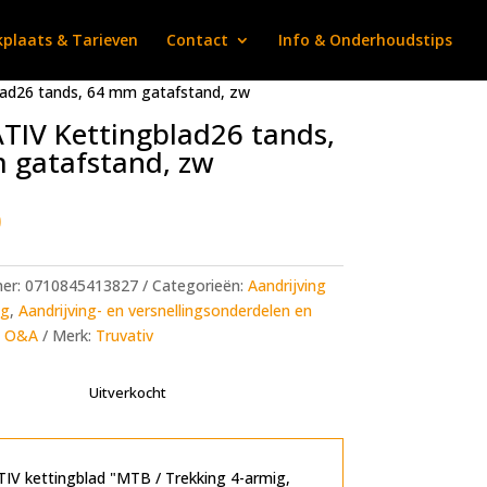
plaats & Tarieven
Contact
Info & Onderhoudstips
ad26 tands, 64 mm gatafstand, zw
IV Kettingblad26 tands,
 gatafstand, zw
0
mer:
0710845413827
Categorieën:
Aandrijving
ng
,
Aandrijving- en versnellingsonderdelen en
,
O&A
Merk:
Truvativ
Uitverkocht
V kettingblad "MTB / Trekking 4-armig,