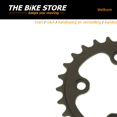
Welkom
Start
/
O&A
/
Aandrijving en versnelling
/
Aandrij