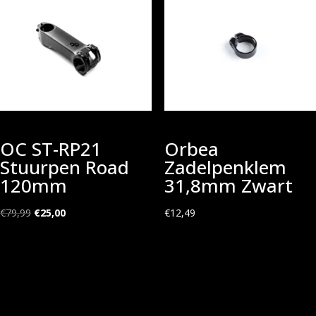
OC ST-RP21
Orbea
Stuurpen Road
Zadelpenklem
120mm
31,8mm Zwart
Oorspronkelijke
Huidige
€
79,99
€
25,00
€
12,49
prijs
prijs
was:
is:
€79,99.
€25,00.