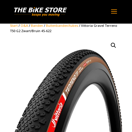
Start
/
O&A
/
Banden
/
Buitenbanden/tubes
/ Vittoria Gravel Terreno
T50 G2 Zwart/Bruin 45-622