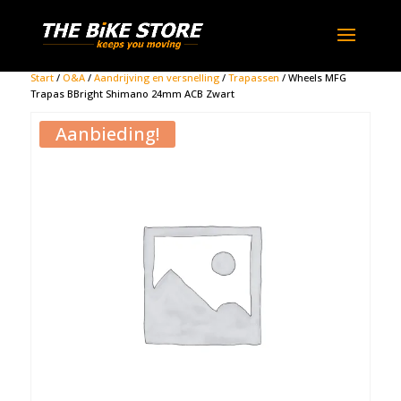
Start
/
O&A
/
Aandrijving en versnelling
/
Trapassen
/ Wheels MFG
Trapas BBright Shimano 24mm ACB Zwart
Aanbieding!