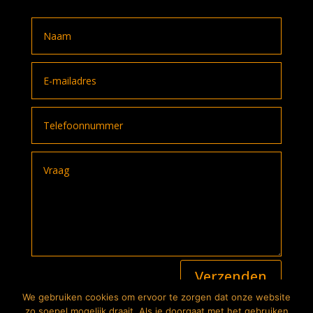
A
Verzenden
l
t
We gebruiken cookies om ervoor te zorgen dat onze website
e
2026
© The Bike Store. Alle rechten voorbehouden |
zo soepel mogelijk draait. Als je doorgaat met het gebruiken