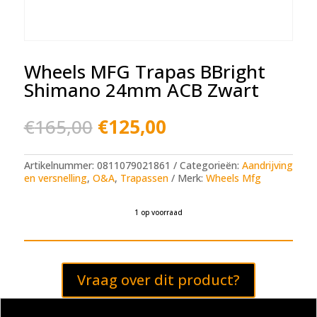
Wheels MFG Trapas BBright
Shimano 24mm ACB Zwart
Oorspronkelijke
Huidige
€
165,00
€
125,00
prijs
prijs
was:
is:
€165,00.
€125,00.
Artikelnummer:
0811079021861
Categorieën:
Aandrijving
en versnelling
,
O&A
,
Trapassen
Merk:
Wheels Mfg
1 op voorraad
A
l
t
e
Vraag over dit product?
r
n
a
t