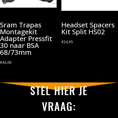
Sram Trapas
Headset Spacers
Montagekit
Kit Split HS02
Adapter Pressfit
€
24,95
30 naar BSA
68/73mm
€
42,00
STEL HIER JE
VRAAG: