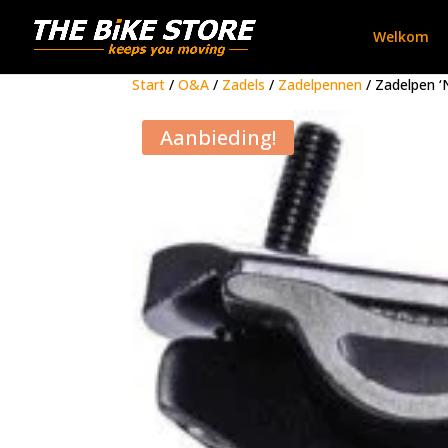
Welkom
Start
/
O&A
/
Zadels
/
Zadelpennen
/ Zadelpen ‘
Aanbieding!