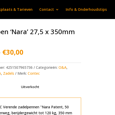
plaats & Tarieven
Contact
Info & Onderhoudstips
en ‘Nara’ 27,5 x 350mm
Oorspronkelijke
Huidige
5
€
30,00
prijs
prijs
was:
is:
€59,95.
€30,00.
mer:
4251507965736
Categorieën:
O&A
,
n
,
Zadels
Merk:
Contec
Uitverkocht
 Verende zadelpennen "Nara Patent, 50
rweg, berijdergewicht tot 120 kg, 350 mm