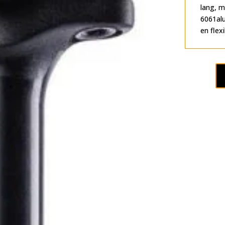
lang, m
6061al
en flexi