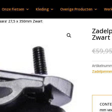
Onze Fietsen
Kleding
Overige Producten
Werk
Nara’ 27,5 x 350mm Zwart
Zadelp
Zwart
€
59,9
Artikelnum
Zadelpenne
CONTEC
mm vee