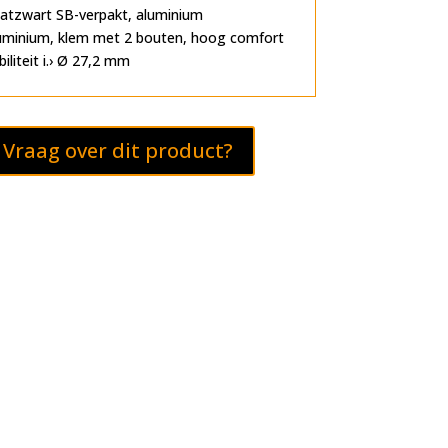
atzwart SB-verpakt, aluminium
uminium, klem met 2 bouten, hoog comfort
biliteit i.› Ø 27,2 mm
Vraag over dit product?