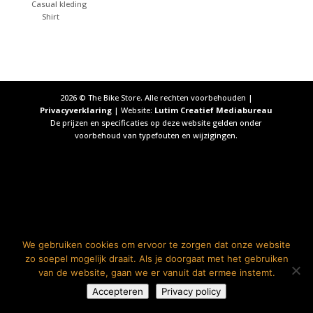
Casual kleding
Shirt
2026
© The Bike Store. Alle rechten voorbehouden |
Privacyverklaring
| Website:
Lutim Creatief Mediabureau
De prijzen en specificaties op deze website gelden onder
voorbehoud van typefouten en wijzigingen.
We gebruiken cookies om ervoor te zorgen dat onze website
zo soepel mogelijk draait. Als je doorgaat met het gebruiken
van de website, gaan we er vanuit dat ermee instemt.
Accepteren
Privacy policy