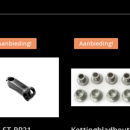
Aanbieding!
Aanbieding!
 ST-RP21
Kettingbladbou