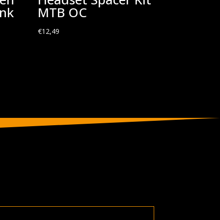
ank
MTB OC
€
12,49