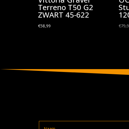
Terreno T50 G2
St
ZWART 45-622
1
€
58,99
€
79,