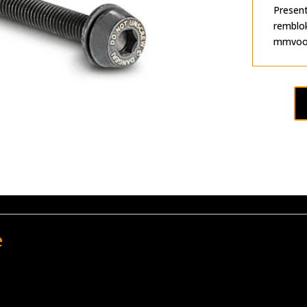
Present
remblok
mmvoor
e