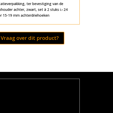
e
atieverpakking, ter bevestiging van de
r
houder achter, zwart, set à 2 stuks i.› 24
n
 15-19 mm achterdriehoeken
a
t
i
v
Vraag over dit product?
e
: