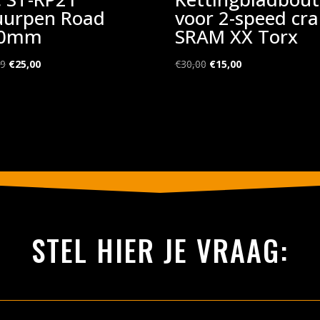
uurpen Road
voor 2-speed cr
20mm
SRAM XX Torx
Oorspronkelijke
Huidige
Oorspronkelijke
Huidige
99
€
25,00
€
30,00
€
15,00
prijs
prijs
prijs
prijs
was:
is:
was:
is:
€79,99.
€25,00.
€30,00.
€15,00.
STEL HIER JE VRAAG: