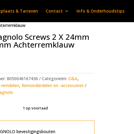
plaats & Tarieven
Contact
Info & Onderhoudstips
hterremklauw
gnolo Screws 2 X 24mm
mm Achterremklauw
mer:
8050046167436
Categorieën:
O&A
,
remdelen
,
Remonderdelen en -accessoires
agnolo
1 op voorraad
A
l
t
NOLO bevestigingsbouten