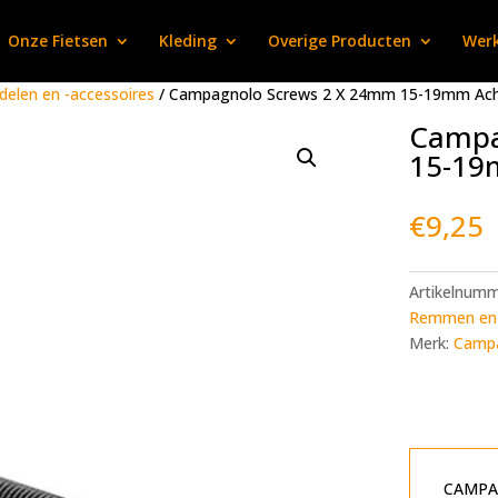
Onze Fietsen
Kleding
Overige Producten
Werk
elen en -accessoires
/ Campagnolo Screws 2 X 24mm 15-19mm Ac
Campa
15-19
€
9,25
Artikelnum
Remmen en 
Merk:
Camp
CAMPAG