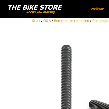
Welkom
Start
/
O&A
/
Remmen en remdelen
/
Remonderd