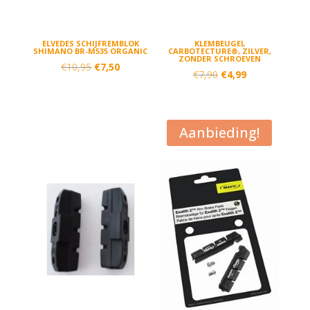
ELVEDES SCHIJFREMBLOK
KLEMBEUGEL
SHIMANO BR-M535 ORGANIC
CARBOTECTURE®, ZILVER,
ZONDER SCHROEVEN
Oorspronkelijke
Huidige
€
10,95
€
7,50
Oorspronkelijke
Huidige
€
7,90
€
4,99
prijs
prijs
prijs
prijs
was:
is:
was:
is:
€10,95.
€7,50.
€7,90.
€4,99.
Aanbieding!