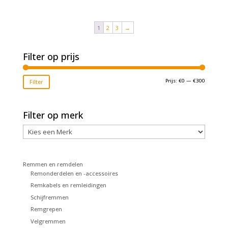
prijs
prijs
was:
is:
was:
is:
€31,50.
€17,50.
€21,99.
€10,00.
1
2
3
→
Filter op prijs
Min.
Max.
Prijs:
€0
—
€300
Filter
prijs
prijs
Filter op merk
Remmen en remdelen
Remonderdelen en -accessoires
Remkabels en remleidingen
Schijfremmen
Remgrepen
Velgremmen