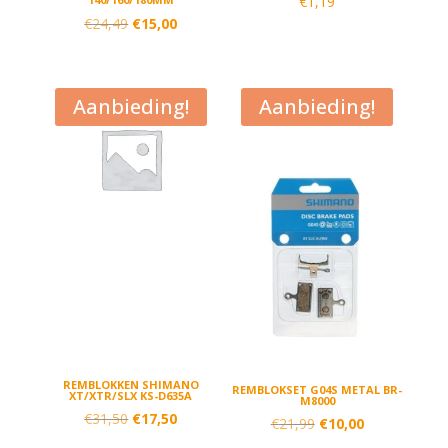
€
1,19
Oorspronkelijke
Huidige
€
24,49
€
15,00
prijs
prijs
was:
is:
€24,49.
€15,00.
Aanbieding!
Aanbieding!
REMBLOKKEN SHIMANO
REMBLOKSET G04S METAL BR-
XT/XTR/SLX KS-D635A
M8000
Oorspronkelijke
Huidige
€
31,50
€
17,50
Oorspronkelijke
Huidige
€
21,99
€
10,00
prijs
prijs