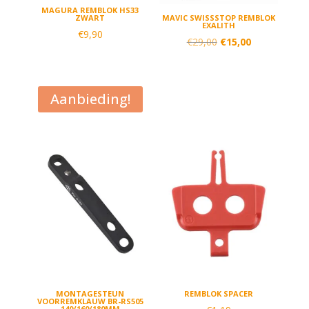
MAGURA REMBLOK HS33
ZWART
MAVIC SWISSSTOP REMBLOK
EXALITH
€
9,90
Oorspronkelijke
Huidige
€
29,00
€
15,00
prijs
prijs
was:
is:
€29,00.
€15,00.
Aanbieding!
MONTAGESTEUN
REMBLOK SPACER
VOORREMKLAUW BR-RS505
140/160/180MM