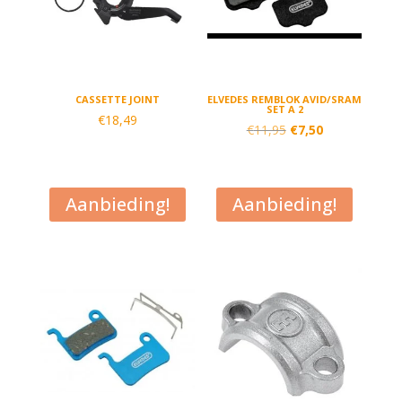
CASSETTE JOINT
ELVEDES REMBLOK AVID/SRAM
SET A 2
€
18,49
Oorspronkelijke
Huidige
€
11,95
€
7,50
prijs
prijs
was:
is:
€11,95.
€7,50.
Aanbieding!
Aanbieding!