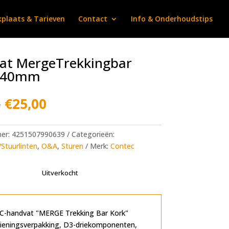
plaats & Tarieven
Contact
Info & Onderhoudstips
at MergeTrekkingbar
140mm
Oorspronkelijke
Huidige
5
€
25,00
prijs
prijs
was:
is:
€34,95.
€25,00.
mer:
4251507990639
Categorieën:
Stuurlinten
,
O&A
,
Sturen
Merk:
Contec
Uitverkocht
-handvat "MERGE Trekking Bar Kork"
ieningsverpakking, D3-driekomponenten,