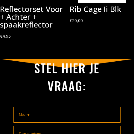
Reflectorset Voor
Rib Cage Ii Blk
+ Achter +
€
20,00
spaakreflector
€
4,95
STEL HIER JE
VRAAG: