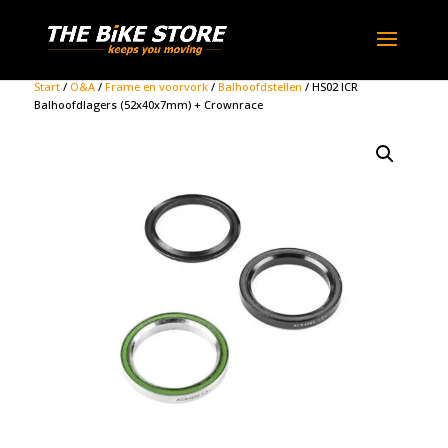
Start
/
O&A
/
Frame en voorvork
/
Balhoofdstellen
/ HS02 ICR
Balhoofdlagers (52x40x7mm) + Crownrace