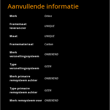
Aanvullende informatie
:
Merk
Orbea
Framemaat
UNIQUE
leverancier
Maat
UNIQUE
Framemateriaal
Carbon
Merk
ONBEKEND
versnellingssysteem
Type
GEEN
versnellingssysteem
Merk primaire
ONBEKEND
remsysteem achter
Type primaire
GEEN
remsysteem achter
Merk remsysteem voor
ONBEKEND