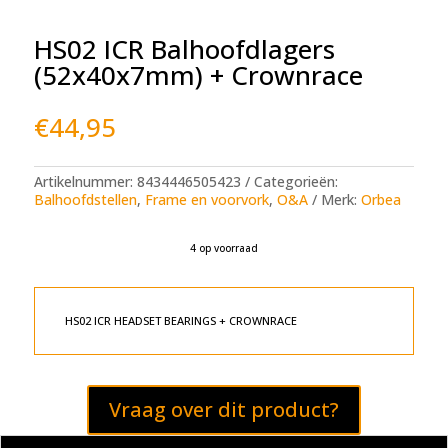
HS02 ICR Balhoofdlagers
(52x40x7mm) + Crownrace
€
44,95
Artikelnummer:
8434446505423
Categorieën:
Balhoofdstellen
,
Frame en voorvork
,
O&A
Merk:
Orbea
4 op voorraad
A
l
t
e
HS02 ICR HEADSET BEARINGS + CROWNRACE
r
n
a
t
Vraag over dit product?
i
v
e