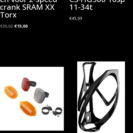
crank SRAM XX
11-34t
Torx
€
45,99
Oorspronkelijke
Huidige
€
30,00
€
15,00
prijs
prijs
was:
is:
€30,00.
€15,00.