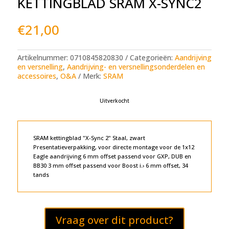
KETTINGBLAD SRAM X-SYNC2
€
21,00
Artikelnummer:
0710845820830
Categorieën:
Aandrijving
en versnelling
,
Aandrijving- en versnellingsonderdelen en
accessoires
,
O&A
Merk:
SRAM
Uitverkocht
SRAM kettingblad "X-Sync 2" Staal, zwart
Presentatieverpakking, voor directe montage voor de 1x12
Eagle aandrijving 6 mm offset passend voor GXP, DUB en
BB30 3 mm offset passend voor Boost i.› 6 mm offset, 34
tands
Vraag over dit product?