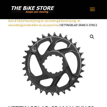
Start
/
O&A
/
Aandrijving en versnelling
/
Aandrijving- en
versnellingsonderdelen en accessoires
/ KETTINGBLAD SRAM X-SYNC2