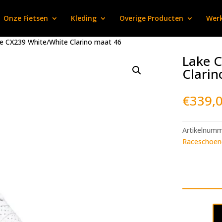
Onze Fietsen
Kleding
Overige Producten
Werk
e CX239 White/White Clarino maat 46
Lake 
Clarin
€
339,
Artikelnum
Raceschoen