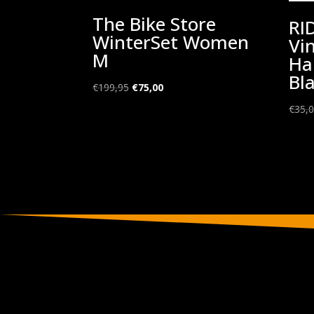
The Bike Store
RI
WinterSet Women
Vi
M
Ha
Bl
Oorspronkelijke
Huidige
€
199,95
€
75,00
prijs
prijs
€
35,
was:
is:
€199,95.
€75,00.