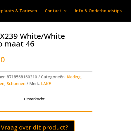
plaats & Tarieven
Contact
Info & Onderhoudstips
CX239 White/White
o maat 46
00
mer:
8718568160310
Categorieën:
Kleding
,
en
,
Schoenen
Merk:
LAKE
Uitverkocht
Vraag over dit product?