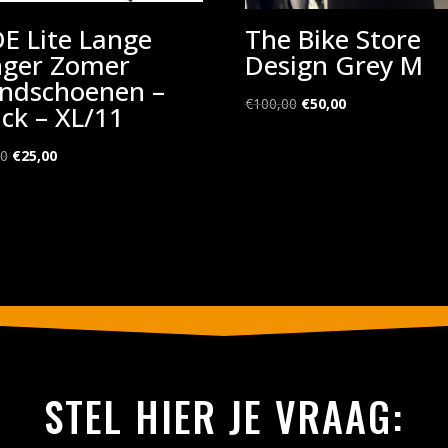
DE Lite Lange
The Bike Store
nger Zomer
Design Grey M
ndschoenen –
Oorspronkelijke
Huidige
€
100,00
€
50,00
ack – XL/11
prijs
prijs
Oorspronkelijke
Huidige
was:
is:
00
€
25,00
prijs
prijs
€100,00.
€50,00.
was:
is:
€35,00.
€25,00.
STEL HIER JE VRAAG: