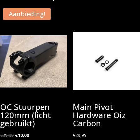
Aanbieding!
OC Stuurpen
Main Pivot
120mm (licht
Hardware Oiz
gebruikt)
Carbon
Oorspronkelijke
Huidige
€
39,99
€
10,00
€
29,99