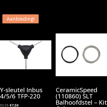
prijs
prijs
was:
is:
€39,99.
€10,00.
Aanbieding!
Y-sleutel Inbus
CeramicSpeed
4/5/6 TFP-220
(110860) SLT
Balhoofdstel – Kit
Oorspronkelijke
Huidige
€
9,95
€
7,50