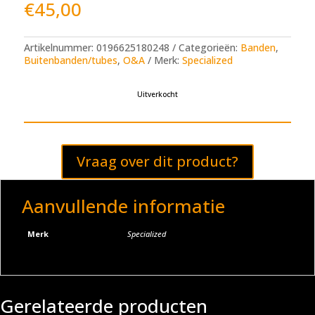
€
45,00
Artikelnummer:
0196625180248
Categorieën:
Banden
,
Buitenbanden/tubes
,
O&A
Merk:
Specialized
Uitverkocht
Vraag over dit product?
Aanvullende informatie
Merk
Specialized
Gerelateerde producten