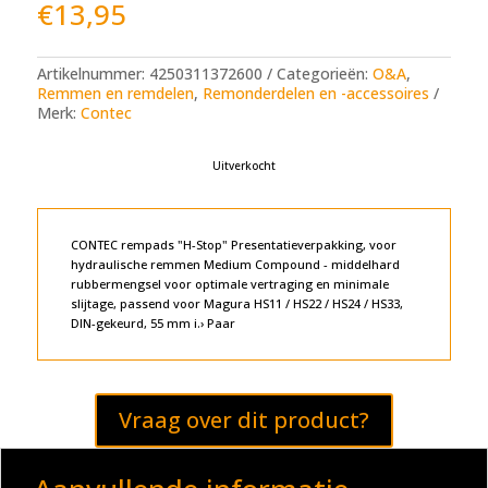
€
13,95
Artikelnummer:
4250311372600
Categorieën:
O&A
,
Remmen en remdelen
,
Remonderdelen en -accessoires
Merk:
Contec
Uitverkocht
CONTEC rempads "H-Stop" Presentatieverpakking, voor
hydraulische remmen Medium Compound - middelhard
rubbermengsel voor optimale vertraging en minimale
slijtage, passend voor Magura HS11 / HS22 / HS24 / HS33,
DIN-gekeurd, 55 mm i.› Paar
Vraag over dit product?