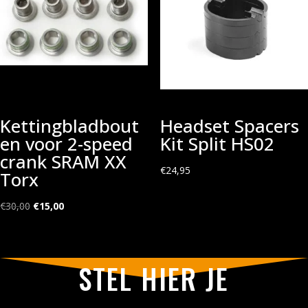
Kettingbladbout
Headset Spacers
en voor 2-speed
Kit Split HS02
crank SRAM XX
€
24,95
Torx
Oorspronkelijke
Huidige
€
30,00
€
15,00
prijs
prijs
was:
is:
€30,00.
€15,00.
STEL HIER JE