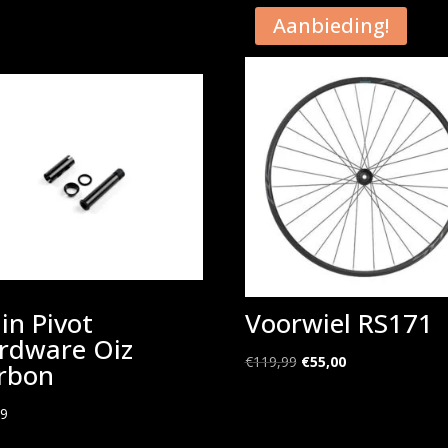
Aanbieding!
in Pivot
Voorwiel RS171
rdware Oiz
Oorspronkelijke
Huidige
€
119,99
€
55,00
rbon
prijs
prijs
was:
is:
99
€119,99.
€55,00.