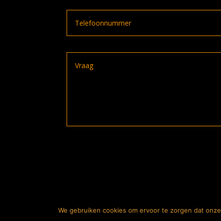
A
l
t
e
r
n
We gebruiken cookies om ervoor te zorgen dat onze 
2026
© The Bike
a