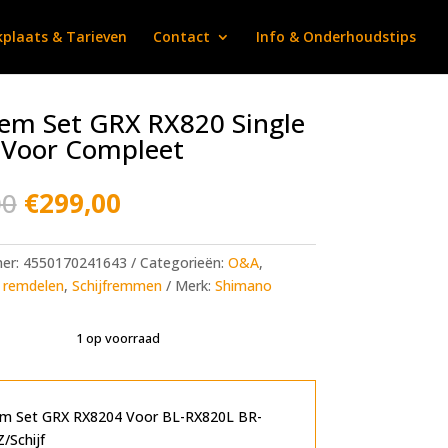
plaats & Tarieven
Contact
Info & Onderhoudstips
rem Set GRX RX820 Single
 Voor Compleet
Oorspronkelijke
Huidige
00
€
299,00
prijs
prijs
was:
is:
€338,00.
€299,00.
mer:
4550170241643
Categorieën:
O&A
,
remdelen
,
Schijfremmen
Merk:
Shimano
1 op voorraad
A
l
t
rem Set GRX RX8204 Voor BL-RX820L BR-
e
/Schijf