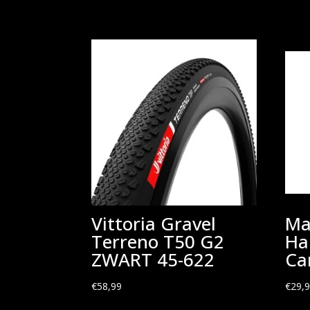
Vittoria Gravel
Ma
Terreno T50 G2
Ha
ZWART 45-622
Ca
€
58,99
€
29,