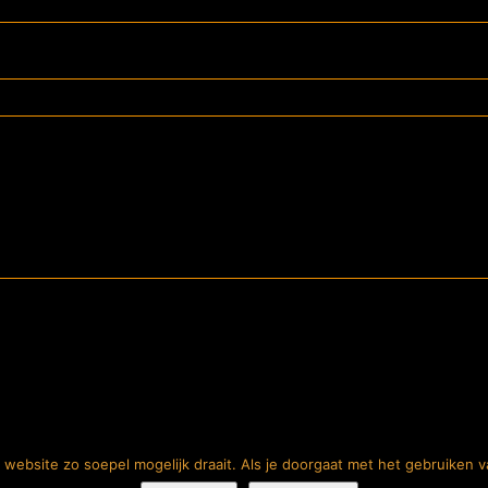
website zo soepel mogelijk draait. Als je doorgaat met het gebruiken v
 Store. Alle rechten voorbehouden |
Privacyverklaring
| Website:
Lutim Creatie