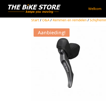
Welkom
Start
/
O&A
/
Remmen en remdelen
/
Schijfrem
Aanbieding!