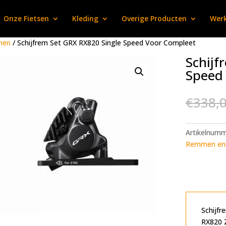
Onze Fietsen
Kleding
Overige Producten
Werk
men
/ Schijfrem Set GRX RX820 Single Speed Voor Compleet
Schijf
Speed
€
338,
Artikelnum
Remmen en 
Schijf
RX820 Z