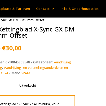
plaats & Tarieven
Contact
Info & Onderhoudstips
-Sync GX DM 32t 6mm Offset
Kettingblad X-Sync GX DM
mm Offset
Oorspronkelijke
Huidige
0
€
30,00
prijs
prijs
was:
is:
€47,00.
€30,00.
mer:
0710845808548
Categorieën:
Aandrijving
ng
,
Aandrijving- en versnellingsonderdelen en
,
O&A
Merk:
SRAM
Uitverkocht
ttingblad "X-Sync 2" Aluminium, koud