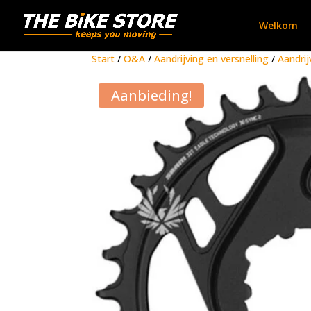
Welkom
Start
/
O&A
/
Aandrijving en versnelling
/
Aandrij
Aanbieding!