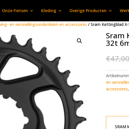
Onze Fietsen
Kleding
Overige Producten
Werk
ving- en versnellingsonderdelen en accessoires
/ Sram Kettingblad X
Sram 
32t 6
€
47,0
Artikelnum
en versnelli
accessoires
SRAM ke