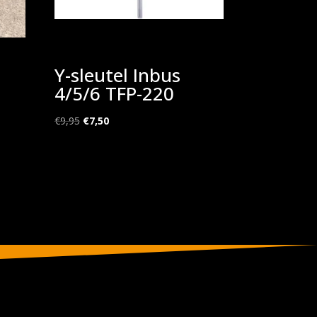
Y-sleutel Inbus
4/5/6 TFP-220
Oorspronkelijke
Huidige
€
9,95
€
7,50
prijs
prijs
was:
is:
€9,95.
€7,50.