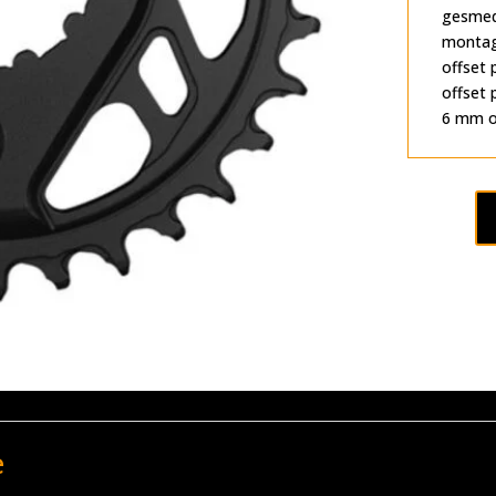
gesmede
montag
offset
offset 
6 mm of
e