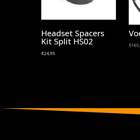
Headset Spacers
Vo
Kit Split HS02
€
169
€
24,95