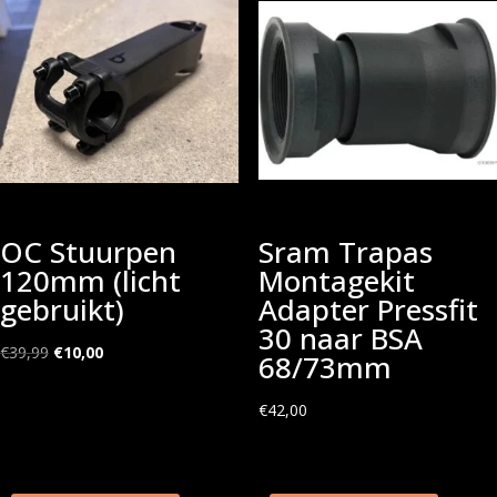
OC Stuurpen
Sram Trapas
120mm (licht
Montagekit
gebruikt)
Adapter Pressfit
30 naar BSA
Oorspronkelijke
Huidige
€
39,99
€
10,00
68/73mm
prijs
prijs
was:
is:
€
42,00
€39,99.
€10,00.