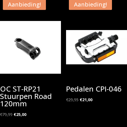
Aanbieding!
Aanbieding!
OC ST-RP21
Pedalen CPI-046
Stuurpen Road
Oorspronkelijke
Huidige
€
29,95
€
21,00
120mm
prijs
prijs
Oorspronkelijke
Huidige
was:
is:
€
79,99
€
25,00
prijs
prijs
€29,95.
€21,00.