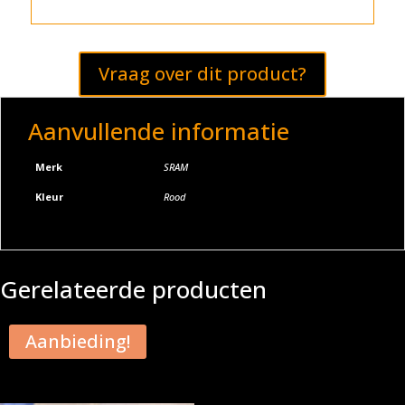
n
a
t
i
Vraag over dit product?
v
e
:
Aanvullende informatie
Merk
SRAM
Kleur
Rood
Gerelateerde producten
Aanbieding!