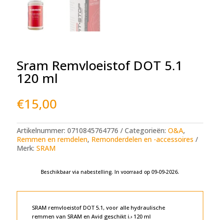
Sram Remvloeistof DOT 5.1
120 ml
€
15,00
Artikelnummer:
0710845764776
Categorieën:
O&A
,
Remmen en remdelen
,
Remonderdelen en -accessoires
Merk:
SRAM
Beschikbaar via nabestelling. In voorraad op 09-09-2026.
A
l
t
e
SRAM remvloeistof DOT 5.1, voor alle hydraulische
r
remmen van SRAM en Avid geschikt i.› 120 ml