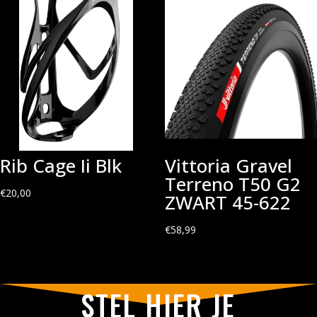
Rib Cage Ii Blk
Vittoria Gravel
Terreno T50 G2
€
20,00
ZWART 45-622
€
58,99
STEL HIER JE