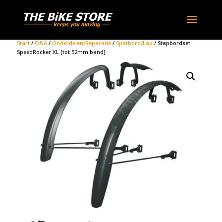
Start
/
O&A
/
Onderdelen/Reparatie
/
Spatbord/Lap
/ Stapbordset
SpeedRocker XL [tot 52mm band]