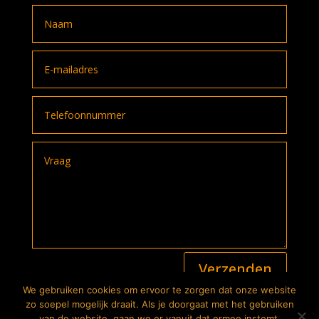
A
Verzenden
l
t
We gebruiken cookies om ervoor te zorgen dat onze website
e
2026
© The Bike Store. Alle rechten voorbehouden |
zo soepel mogelijk draait. Als je doorgaat met het gebruiken
r
Privacyverklaring
| Website:
Lutim Creatief Mediabureau
van de website, gaan we er vanuit dat ermee instemt.