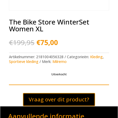
The Bike Store WinterSet
Women XL
Oorspronkelijke
Huidige
€
199,95
€
75,00
prijs
prijs
was:
is:
€199,95.
€75,00.
Artikelnummer:
2181004056328
Categorieën:
Kleding
,
Sportieve kleding
Merk:
Milremo
Uitverkocht
Vraag over dit product?
Aanvullende informatie