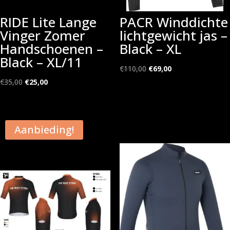
RIDE Lite Lange
PACR Winddichte
Vinger Zomer
lichtgewicht jas –
Handschoenen –
Black – XL
Black – XL/11
Oorspronkelijke
Huidige
€
110,00
€
69,00
Oorspronkelijke
Huidige
prijs
prijs
€
35,00
€
25,00
prijs
prijs
was:
is:
was:
is:
€110,00.
€69,00.
€35,00.
€25,00.
Aanbieding!