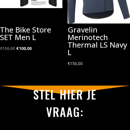
The Bike Store
Gravelin
SET Men L
Merinotech
Thermal LS Navy
Oorspronkelijke
Huidige
€
150,00
€
100,00
L
prijs
prijs
was:
is:
€
150,00
€150,00.
€100,00.
STEL HIER JE
VRAAG: