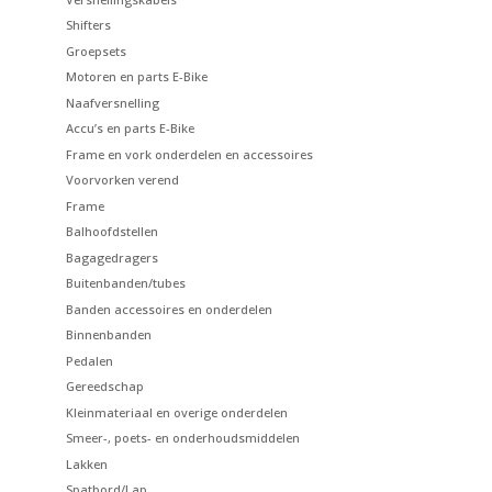
Shifters
Groepsets
Motoren en parts E-Bike
Naafversnelling
Accu’s en parts E-Bike
Frame en vork onderdelen en accessoires
Voorvorken verend
Frame
Balhoofdstellen
Bagagedragers
Buitenbanden/tubes
Banden accessoires en onderdelen
Binnenbanden
Pedalen
Gereedschap
Kleinmateriaal en overige onderdelen
Smeer-, poets- en onderhoudsmiddelen
Lakken
Spatbord/Lap