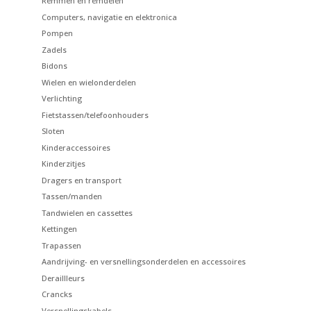
Remmen en remdelen
Computers, navigatie en elektronica
Pompen
Zadels
Bidons
Wielen en wielonderdelen
Verlichting
Fietstassen/telefoonhouders
Sloten
Kinderaccessoires
Kinderzitjes
Dragers en transport
Tassen/manden
Tandwielen en cassettes
Kettingen
Trapassen
Aandrijving- en versnellingsonderdelen en accessoires
Deraillleurs
Crancks
Versnellingskabels