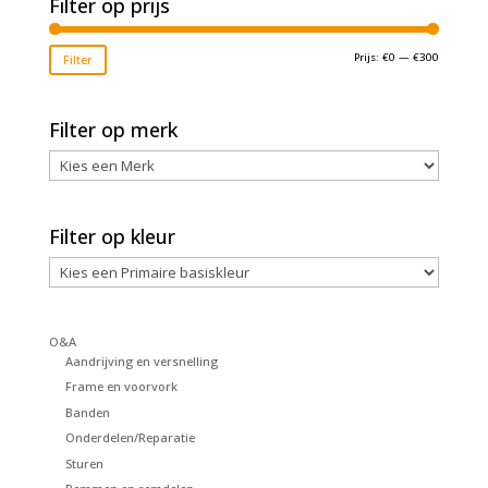
Filter op prijs
Min.
Max.
Prijs:
€0
—
€300
Filter
prijs
prijs
Filter op merk
Filter op kleur
O&A
Aandrijving en versnelling
Frame en voorvork
Banden
Onderdelen/Reparatie
Sturen