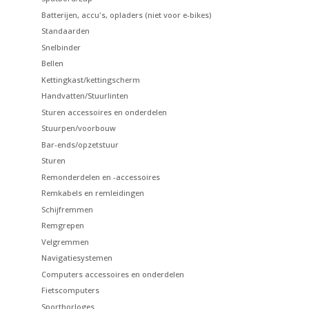
Batterijen, accu's, opladers (niet voor e-bikes)
Standaarden
Snelbinder
Bellen
Kettingkast/kettingscherm
Handvatten/Stuurlinten
Sturen accessoires en onderdelen
Stuurpen/voorbouw
Bar-ends/opzetstuur
Sturen
Remonderdelen en -accessoires
Remkabels en remleidingen
Schijfremmen
Remgrepen
Velgremmen
Navigatiesystemen
Computers accessoires en onderdelen
Fietscomputers
Sporthorloges